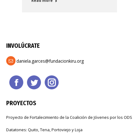
Read more
INVOLÚCRATE
daniela.garces@fundacionkiru.org
Find us on:
Facebook
Twitter
Instagram
page
page
page
opens
opens
opens
PROYECTOS
in
in
in
Proyecto de Fortalecimiento de la Coalición de Jóvenes por los ODS
new
new
new
window
window
window
Datatones: Quito, Tena, Portoviejo y Loja